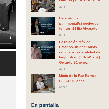
GARCIA | CEIICH 40 años
admin
Heterotopía
patrimonial/sinécdoque
territorial | Ilia Alvarado
admin
La relación México-
Estados Unidos: crisis
cotidiana, estabilidad de
largo plazo (1945-2025) |
Gerardo Sánchez
admin
María de la Paz Ramos |
CEIICH 40 años
admin
En pantalla