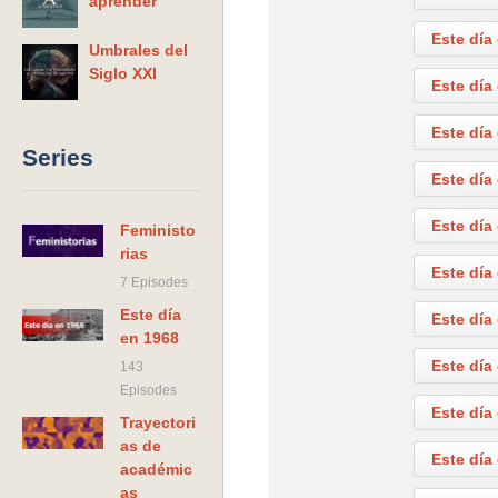
aprender
Este día en 1968. Septiembre 1
Este día en 196
Este día
Umbrales del
Siglo XXI
Este día
Este día
Series
Este día
Este día
Feministo
rias
Este día
7 Episodes
Este día
Este día
en 1968
Este día
143
Episodes
Este día
Trayectori
as de
Este día
académic
as