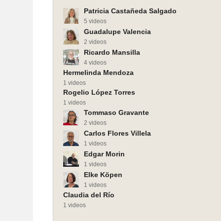
Este día en 1968. Agosto 24
Este día en 19
Patricia Castañeda Salgado
5 videos
Guadalupe Valencia
2 videos
Ricardo Mansilla
4 videos
Hermelinda Mendoza
1 videos
Rogelio López Torres
1 videos
Tommaso Gravante
2 videos
Carlos Flores Villela
1 videos
Edgar Morin
1 videos
Elke Köpen
1 videos
Claudia del Río
1 videos