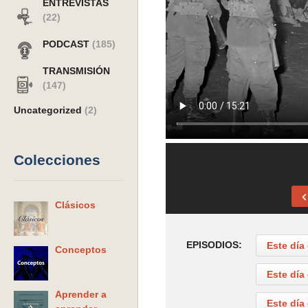
ENTREVISTAS
(22)
PODCAST
(185)
TRANSMISIÓN
(147)
Uncategorized
(2)
Colecciones
Clásicos
EPISODIOS:
Este día
Conceptos
Este día
Aprender a
Este día