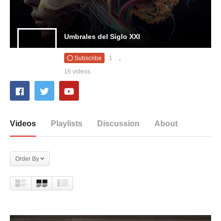
Umbrales del Siglo XXI
Subscribe
1
16 videos
Videos
Playlists
Discussion
About
Order By