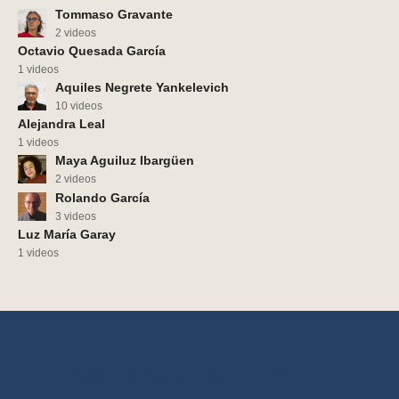
Tommaso Gravante
2 videos
Octavio Quesada García
1 videos
Aquiles Negrete Yankelevich
10 videos
Alejandra Leal
1 videos
Maya Aguiluz Ibargüen
2 videos
Rolando García
3 videos
Luz María Garay
1 videos
Departamento de Producción