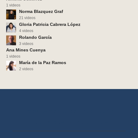
1 videos
Norma Blazquez Graf
21 videos
Gloria Patricia Cabrera López
4 videos
Rolando García
3 videos
Ana Mines Cuenya
1 videos
María de la Paz Ramos
2 videos
Departamento de Producción
Audiovisual y Multimedia