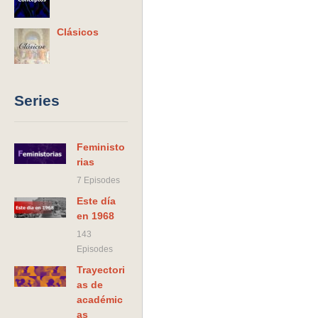
Clásicos
Series
Feministo
rias
7 Episodes
Este día
en 1968
143
Episodes
Trayectori
as de
académic
as