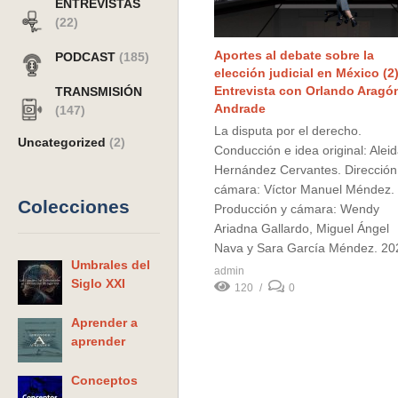
ENTREVISTAS
(22)
Aportes al debate sobre la
PODCAST
(185)
elección judicial en México (2)
Entrevista con Orlando Aragó
TRANSMISIÓN
Andrade
(147)
La disputa por el derecho.
Uncategorized
(2)
Conducción e idea original: Alei
Hernández Cervantes. Dirección
cámara: Víctor Manuel Méndez.
Colecciones
Producción y cámara: Wendy
Ariadna Gallardo, Miguel Ángel
Nava y Sara García Méndez. 20
Umbrales del
admin
Siglo XXI
120
0
Aprender a
aprender
Conceptos