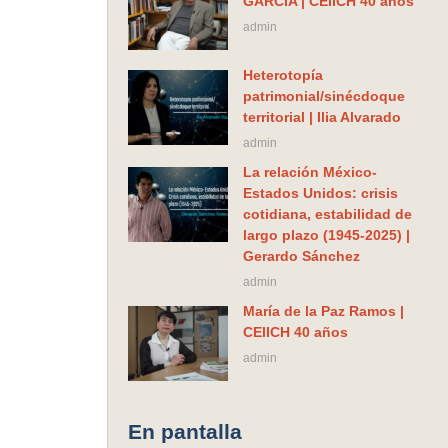
GARCIA | CEIICH 40 años
admin
Heterotopía
patrimonial/sinécdoque
territorial | Ilia Alvarado
admin
La relación México-
Estados Unidos: crisis
cotidiana, estabilidad de
largo plazo (1945-2025) |
Gerardo Sánchez
admin
María de la Paz Ramos |
CEIICH 40 años
admin
En pantalla