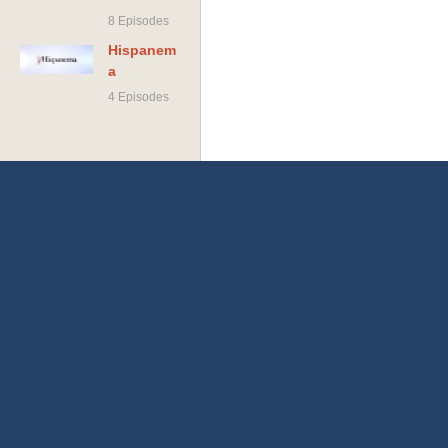
8 Episodes
Hispanem
a
4 Episodes