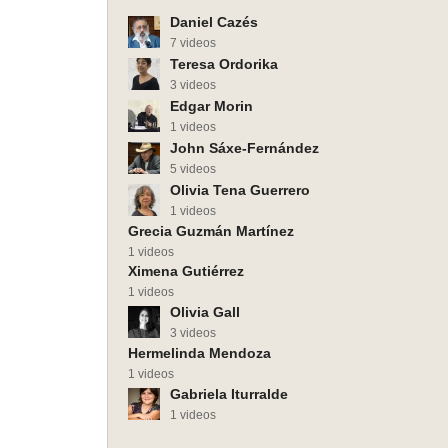
Daniel Cazés
7 videos
Teresa Ordorika
3 videos
Edgar Morin
1 videos
John Sáxe-Fernández
5 videos
Olivia Tena Guerrero
1 videos
Grecia Guzmán Martínez
1 videos
Ximena Gutiérrez
1 videos
Olivia Gall
3 videos
Hermelinda Mendoza
1 videos
Gabriela Iturralde
1 videos