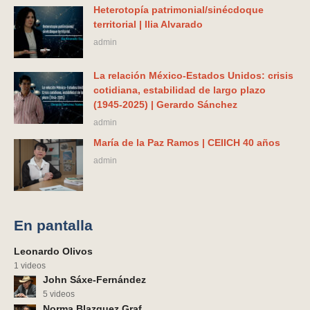
Heterotopía patrimonial/sinécdoque
territorial | Ilia Alvarado
admin
La relación México-Estados Unidos: crisis
cotidiana, estabilidad de largo plazo
(1945-2025) | Gerardo Sánchez
admin
María de la Paz Ramos | CEIICH 40 años
admin
En pantalla
Leonardo Olivos
1 videos
John Sáxe-Fernández
5 videos
Norma Blazquez Graf