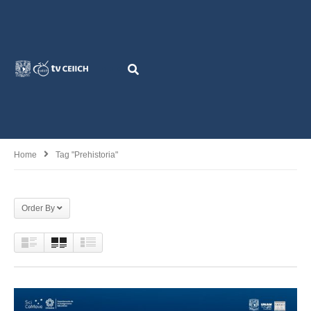
Home
Tag "Prehistoria"
Order By