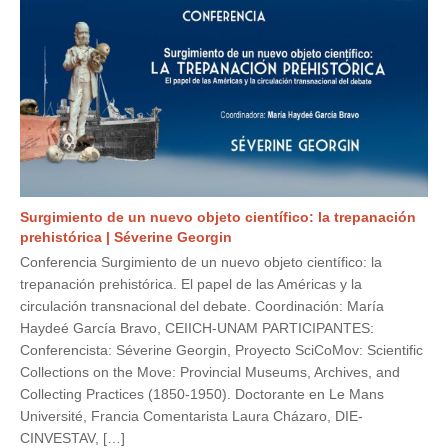
Surgimiento de un nuevo objeto científico: la trepanación
prehistórica | Séverine Georgin
Conferencia Surgimiento de un nuevo objeto científico: la
trepanación prehistórica. El papel de las Américas y la
circulación transnacional del debate. Coordinación: María
Haydeé García Bravo, CEIICH-UNAM PARTICIPANTES:
Conferencista: Séverine Georgin, Proyecto SciCoMov: Scientific
Collections on the Move: Provincial Museums, Archives, and
Collecting Practices (1850-1950). Doctorante en Le Mans
Université, Francia Comentarista Laura Cházaro, DIE-
CINVESTAV, […]