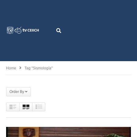
Home
Tag "Sismología"
Order By