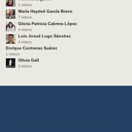
1 videos
María Haydeé García Bravo
7 videos
Gloria Patricia Cabrera López
4 videos
Luis Josué Lugo Sánchez
4 videos
Enrique Contreras Suárez
1 videos
Olivia Gall
3 videos
Departamento de Producción
Audiovisual y Multimedia