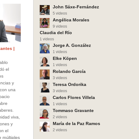
John Sáxe-Fernández
5 videos
Angélica Morales
9 videos
Claudia del Río
1 videos
Jorge A. González
antes |
1 videos
Elke Köpen
ablo
1 videos
dó el
Rolando García
es
3 videos
encias y
Teresa Ordorika
con una
3 videos
spacio
Carlos Flores Villela
abre
1 videos
saberes.
Tommaso Gravante
idad viva,
2 videos
María de la Paz Ramos
zones y
2 videos
n el
 múltiples