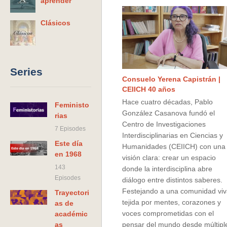
aprender
Clásicos
Series
Consuelo Yerena Capistrán |
CEIICH 40 años
Hace cuatro décadas, Pablo
Feministo
González Casanova fundó el
rias
Centro de Investigaciones
7 Episodes
Interdisciplinarias en Ciencias y
Este día
Humanidades (CEIICH) con una
en 1968
visión clara: crear un espacio
143
donde la interdisciplina abre
Episodes
diálogo entre distintos saberes.
Festejando a una comunidad viv
Trayectori
tejida por mentes, corazones y
as de
voces comprometidas con el
académic
as
pensar del mundo desde múltipl