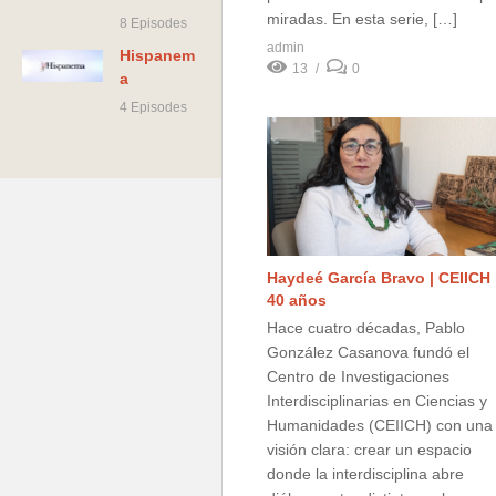
miradas. En esta serie, […]
8 Episodes
admin
Hispanem
13
0
a
4 Episodes
Haydeé García Bravo | CEIICH
40 años
Hace cuatro décadas, Pablo
González Casanova fundó el
Centro de Investigaciones
Interdisciplinarias en Ciencias y
Humanidades (CEIICH) con una
visión clara: crear un espacio
donde la interdisciplina abre