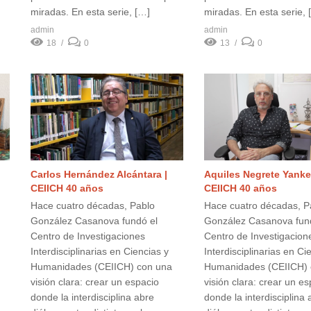
miradas. En esta serie, […]
miradas. En esta serie, 
admin
admin
18
0
13
0
Carlos Hernández Alcántara |
Aquiles Negrete Yanke
CEIICH 40 años
CEIICH 40 años
Hace cuatro décadas, Pablo
Hace cuatro décadas, P
González Casanova fundó el
González Casanova fun
Centro de Investigaciones
Centro de Investigacion
Interdisciplinarias en Ciencias y
Interdisciplinarias en Ci
Humanidades (CEIICH) con una
Humanidades (CEIICH) 
visión clara: crear un espacio
visión clara: crear un e
donde la interdisciplina abre
donde la interdisciplina 