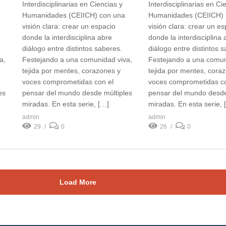
Interdisciplinarias en Ciencias y
Interdisciplinarias en Ci
Humanidades (CEIICH) con una
Humanidades (CEIICH) 
visión clara: crear un espacio
visión clara: crear un e
donde la interdisciplina abre
donde la interdisciplina 
diálogo entre distintos saberes.
diálogo entre distintos 
a,
Festejando a una comunidad viva,
Festejando a una comun
tejida por mentes, corazones y
tejida por mentes, cora
voces comprometidas con el
voces comprometidas co
es
pensar del mundo desde múltiples
pensar del mundo desde
miradas. En esta serie, […]
miradas. En esta serie, 
admin
admin
29
0
26
0
Load More