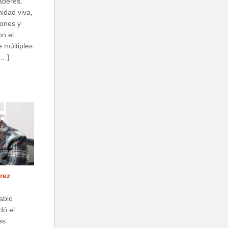
saberes.
idad viva,
zones y
n el
 múltiples
[…]
rez
ablo
dó el
es