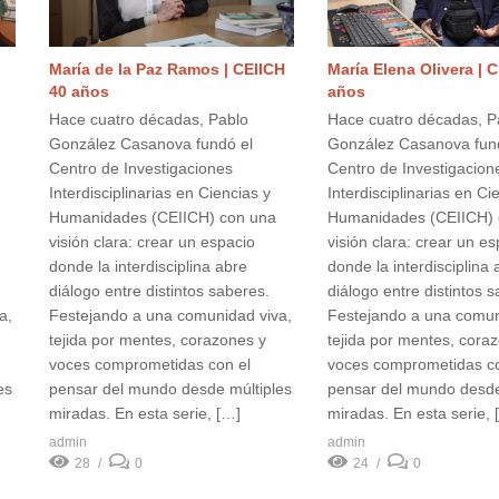
María de la Paz Ramos | CEIICH
María Elena Olivera | 
40 años
años
Hace cuatro décadas, Pablo
Hace cuatro décadas, P
González Casanova fundó el
González Casanova fun
Centro de Investigaciones
Centro de Investigacion
Interdisciplinarias en Ciencias y
Interdisciplinarias en Ci
Humanidades (CEIICH) con una
Humanidades (CEIICH) 
visión clara: crear un espacio
visión clara: crear un e
donde la interdisciplina abre
donde la interdisciplina 
diálogo entre distintos saberes.
diálogo entre distintos 
a,
Festejando a una comunidad viva,
Festejando a una comun
tejida por mentes, corazones y
tejida por mentes, cora
voces comprometidas con el
voces comprometidas co
es
pensar del mundo desde múltiples
pensar del mundo desde
miradas. En esta serie, […]
miradas. En esta serie, 
admin
admin
28
0
24
0