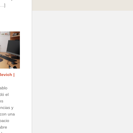
[…]
levich |
ablo
dó el
es
encias y
con una
spacio
abre