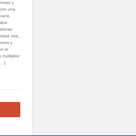
encias y
con una
spacio
abre
saberes.
idad viva,
zones y
n el
 múltiples
[…]