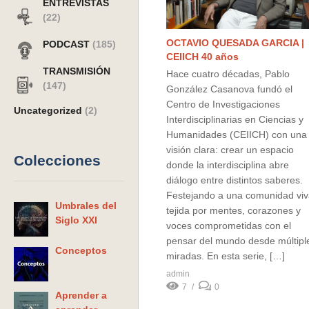
ENTREVISTAS
(22)
OCTAVIO QUESADA GARCIA |
PODCAST
(185)
CEIICH 40 años
TRANSMISIÓN
Hace cuatro décadas, Pablo
(147)
González Casanova fundó el
Centro de Investigaciones
Uncategorized
(2)
Interdisciplinarias en Ciencias y
Humanidades (CEIICH) con una
visión clara: crear un espacio
Colecciones
donde la interdisciplina abre
diálogo entre distintos saberes.
Festejando a una comunidad viv
Umbrales del
tejida por mentes, corazones y
Siglo XXI
voces comprometidas con el
pensar del mundo desde múltipl
Conceptos
miradas. En esta serie, […]
admin
7
0
Aprender a