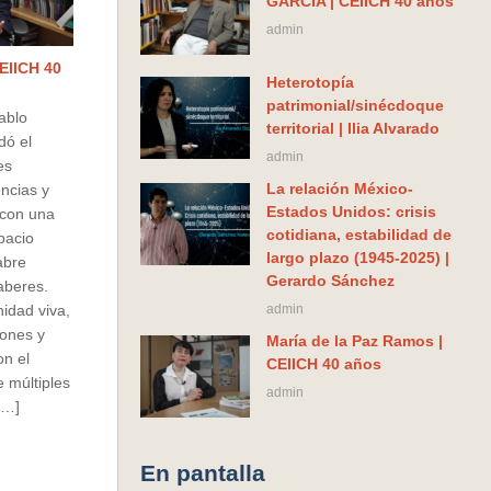
GARCIA | CEIICH 40 años
admin
CEIICH 40
Heterotopía
patrimonial/sinécdoque
ablo
territorial | Ilia Alvarado
dó el
admin
es
La relación México-
encias y
Estados Unidos: crisis
con una
cotidiana, estabilidad de
spacio
largo plazo (1945-2025) |
abre
Gerardo Sánchez
saberes.
admin
idad viva,
zones y
María de la Paz Ramos |
n el
CEIICH 40 años
 múltiples
admin
[…]
En pantalla