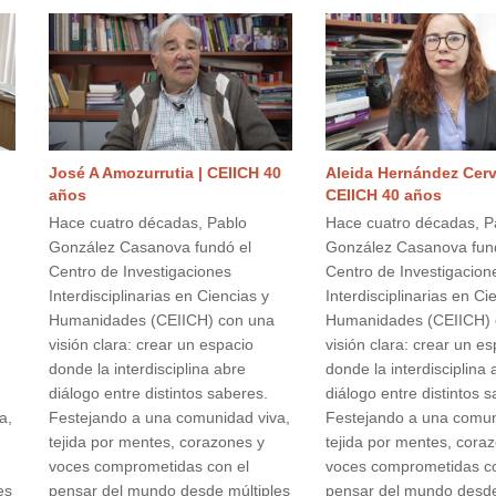
José A Amozurrutia | CEIICH 40
Aleida Hernández Cerv
años
CEIICH 40 años
Hace cuatro décadas, Pablo
Hace cuatro décadas, P
González Casanova fundó el
González Casanova fun
Centro de Investigaciones
Centro de Investigacion
Interdisciplinarias en Ciencias y
Interdisciplinarias en Ci
Humanidades (CEIICH) con una
Humanidades (CEIICH) 
visión clara: crear un espacio
visión clara: crear un e
donde la interdisciplina abre
donde la interdisciplina 
diálogo entre distintos saberes.
diálogo entre distintos 
a,
Festejando a una comunidad viva,
Festejando a una comun
tejida por mentes, corazones y
tejida por mentes, cora
voces comprometidas con el
voces comprometidas co
es
pensar del mundo desde múltiples
pensar del mundo desde