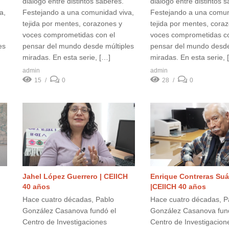
diálogo entre distintos saberes.
diálogo entre distintos 
a,
Festejando a una comunidad viva,
Festejando a una comun
tejida por mentes, corazones y
tejida por mentes, cora
voces comprometidas con el
voces comprometidas co
es
pensar del mundo desde múltiples
pensar del mundo desde
miradas. En esta serie, […]
miradas. En esta serie, 
admin
admin
15
0
28
0
Jahel López Guerrero | CEIICH
Enrique Contreras Suá
40 años
|CEIICH 40 años
Hace cuatro décadas, Pablo
Hace cuatro décadas, P
González Casanova fundó el
González Casanova fun
Centro de Investigaciones
Centro de Investigacion