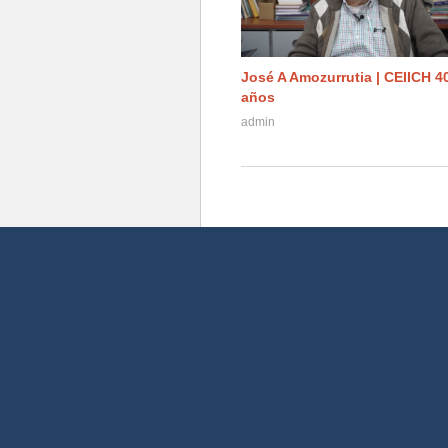
José A Amozurrutia | CEIICH 4
años
admin