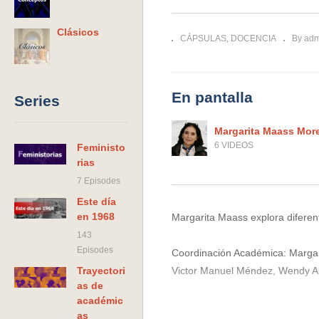
Cine silente
en la noción de 
Clásicos
CÁPSULAS
DOCENCIA
By ad
En pantalla
Series
Margarita Maass Mor
6 VIDEOS
Feministo
rias
7 Episodes
Este día
en 1968
Margarita Maass explora diferent
143
Episodes
Coordinación Académica: Margari
Trayectori
Victor Manuel Méndez, Wendy A
as de
académic
2021
as