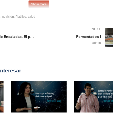
Show more
s
nutrición
Platillos
salud
NEXT
Preparación de Ensaladas. El poder de la nutrición sobre la salud en la edad adulta
Fermentados I
admin
interesar