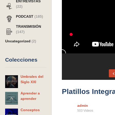
ENTREVISTAS
(22)
PODCAST
(185)
TRANSMISIÓN
(147)
Uncategorized
(2)
Colecciones
Umbrales del
Siglo XXI
Platillos Integr
Aprender a
aprender
admin
Conceptos
503 Videos
La comedia cinematográfica.
Reflexiones so