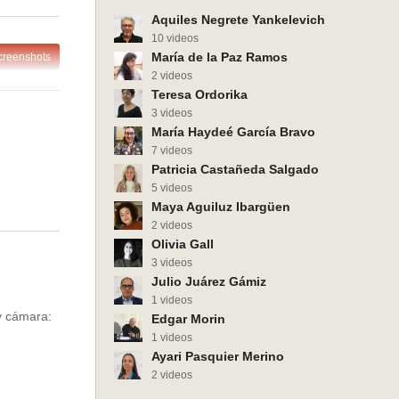
Representar a los virus
y permanencia
Aquiles Negrete Yankelevich
10 videos
María de la Paz Ramos
creenshots
2 videos
Teresa Ordorika
3 videos
María Haydeé García Bravo
7 videos
Patricia Castañeda Salgado
5 videos
Maya Aguiluz Ibargüen
2 videos
Olivia Gall
3 videos
Julio Juárez Gámiz
1 videos
y cámara:
Edgar Morin
1 videos
Ayari Pasquier Merino
2 videos