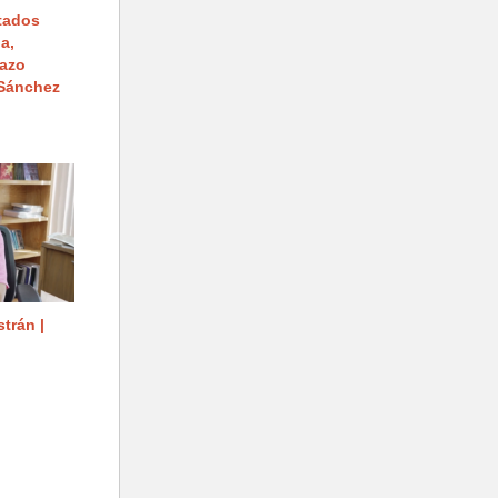
tados
a,
lazo
 Sánchez
trán |