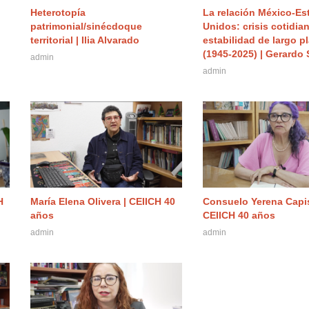
Heterotopía
La relación México-Es
patrimonial/sinécdoque
Unidos: crisis cotidian
territorial | Ilia Alvarado
estabilidad de largo p
(1945-2025) | Gerardo
admin
admin
H
María Elena Olivera | CEIICH 40
Consuelo Yerena Capis
años
CEIICH 40 años
admin
admin