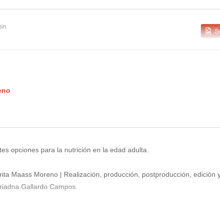
raza | Olivia Gall
Xenofobia vistos desde México
min
S
eno
es opciones para la nutrición en la edad adulta.
ta Maass Moreno | Realización, producción, postproducción, edición 
riadna Gallardo Campos.