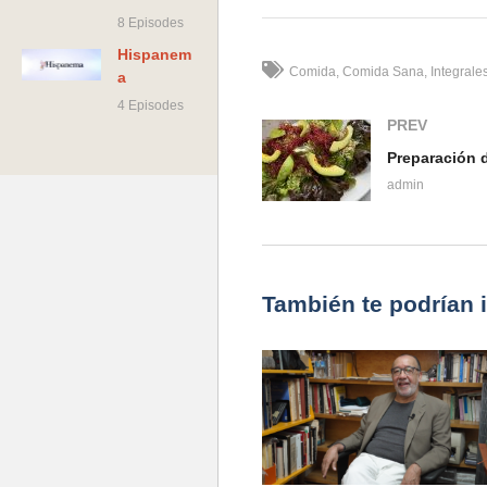
(Visited 49 times, 1 visits today)
8 Episodes
Hispanem
Comida
Comida Sana
Integrale
a
4 Episodes
PREV
admin
También te podrían 