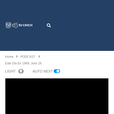
Home
PODCAST
Este Día En 1968. Julio 26
LIGHT
AUTO NEXT