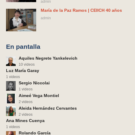
admin
María de la Paz Ramos | CEIICH 40 años
admin
En pantalla
Aquiles Negrete Yankelevich
10 videos
Luz María Garay
1 videos
Sergio Niccolai
1 videos
Aimeé Vega Montiel
2 videos
Aleida Hernández Cervantes
2 videos
Ana Mines Cuenya
1 videos
Rolando García