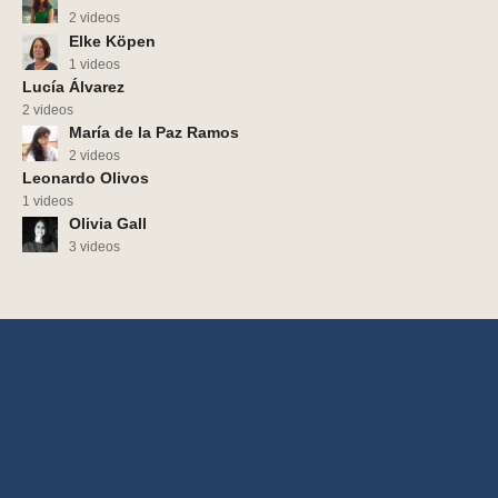
2 videos
Elke Köpen
1 videos
Lucía Álvarez
2 videos
María de la Paz Ramos
2 videos
Leonardo Olivos
1 videos
Olivia Gall
3 videos
Departamento de Producción
Audiovisual y Multimedia