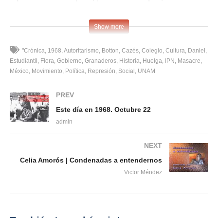
CTM, los trabajadores deben estar preparados para
contrarrestar cualquier intento de subversión. …Esto y más
Show more
sucedía un día como hoy 23 de octubre, hace 50
años.
#EsteDíaEn1968
"Crónica
1968
Autoritarismo
Botton
Cazés
Colegio
Cultura
Daniel
Estudiantil
Flora
Gobierno
Granaderos
Historia
Huelga
IPN
Masacre
(Visited 18 times, 1 visits today)
México
Movimiento
Política
Represión
Social
UNAM
PREV
Este día en 1968. Octubre 22
admin
NEXT
Celia Amorós | Condenadas a entendernos
Victor Méndez